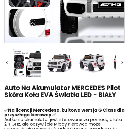


Auto Na Akumulator MERCEDES Pilot
Skóra Koła EVA Światła LED - BIAŁY
✅
Na licencji Mercedesa, kultowa wersja G Class dla
przyszłego kierowcy.
✅
Autko na akumulator jest sterowane za pomocą pilota
2,4 GHz, ale oczywiście Młody Kierowca może
samodzielnie prowadzić, gdy już pozna zasady jazdy.