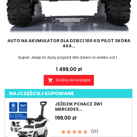
AUTO NA AKUMULATOR DLA DZIECI 100 KG PILOT SKÓRA
A
4X4...
Super Jeep to duży pojazd dla dzieci w wieku od 1...
Cena
1 499,00 zł
Dodaj do koszyka

NAJCZĘŚCIEJ KUPOWANE
JEŹDZIK PCHACZ 3W1
MERCEDES...
Cena
199,00 zł
(21)