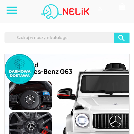


