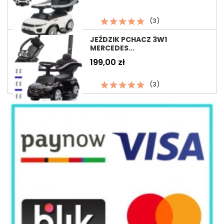
(3)
JEŹDZIK PCHACZ 3W1
MERCEDES...
Cena
199,00 zł
(3)