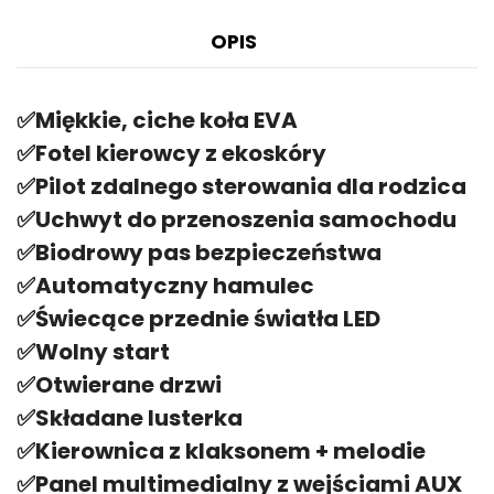
OPIS
✅Miękkie, ciche koła EVA
✅Fotel kierowcy z ekoskóry
✅Pilot zdalnego sterowania dla rodzica
✅Uchwyt do przenoszenia samochodu
✅Biodrowy pas bezpieczeństwa
✅Automatyczny hamulec
✅Świecące przednie światła LED
✅Wolny start
✅Otwierane drzwi
✅Składane lusterka
✅Kierownica z klaksonem + melodie
✅Panel multimedialny z wejściami AUX