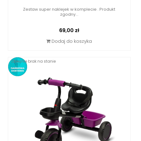
Zestaw super naklejek w komplecie . Produkt
zgodny...
Cena
69,00 zł
Dodaj do koszyka
Obecnie brak na stanie