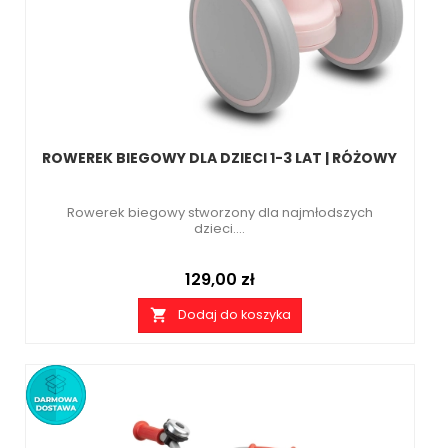
ROWEREK BIEGOWY DLA DZIECI 1-3 LAT | RÓŻOWY
Rowerek biegowy stworzony dla najmłodszych
dzieci....
Cena
129,00 zł
Dodaj do koszyka
