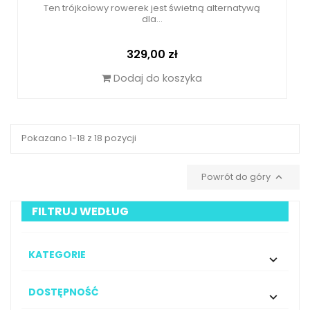
Ten trójkołowy rowerek jest świetną alternatywą
dla...
Cena
329,00 zł
Dodaj do koszyka
Pokazano 1-18 z 18 pozycji
Powrót do góry

FILTRUJ WEDŁUG
KATEGORIE

DOSTĘPNOŚĆ
