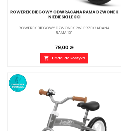
ROWEREK BIEGOWY ODWRACANA RAMA DZWONEK
NIEBIESKI LEKKI
ROWEREK BIEGOWY DZWONEK 2w1 PRZEKŁADANA
RAMA 10"
Cena
79,00 zł
Dodaj do koszyka
