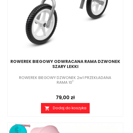
ROWEREK BIEGOWY ODWRACANA RAMA DZWONEK
SZARY LEKKI
ROWEREK BIEGOWY DZWONEK 2w1 PRZEKŁADANA
RAMA 10"
Cena
79,00 zł
Dodaj do koszyka
