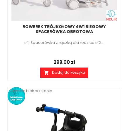
ROWEREK TRÓJKOŁOWY 4W1 BIEGOWY
SPACERÓWKA OBROTOWA
✅1. Spacerówka z rączką dla rodzica ✅2....
Cena
299,00 zł
Dodaj do koszyka

Obecnie brak na stanie