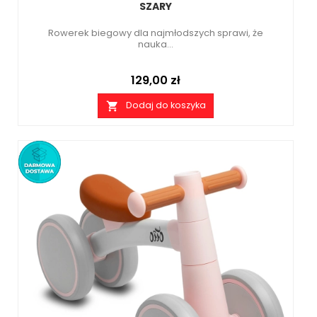
SZARY
Rowerek biegowy dla najmłodszych sprawi, że
nauka...
Cena
129,00 zł
Dodaj do koszyka
