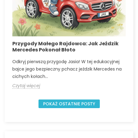
Przygody Małego Rajdowca: Jak Jeździk
N
Mercedes Pokonał Błoto
p
Odkryj pierwszą przygodę Jasia! W tej edukacyjnej
O
bajce jego bezpieczny pchacz jeździk Mercedes na
d
cichych kołach...
k
Czytaj więcej
C
POKAŻ OSTATNIE POSTY