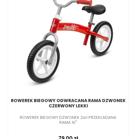
ROWEREK BIEGOWY ODWRACANA RAMA DZWONEK
CZERWONY LEKKI
ROWEREK BIEGOWY DZWONEK 2w1 PRZEKŁADANA
RAMA 10"
Cena
79,00 zł