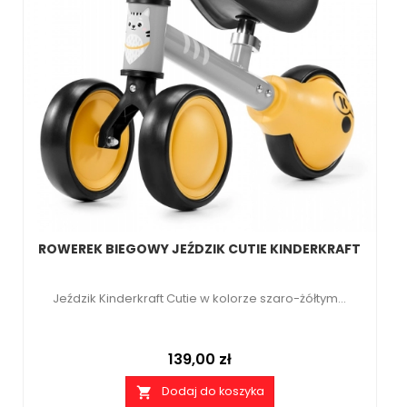
ROWEREK BIEGOWY JEŹDZIK CUTIE KINDERKRAFT
Jeździk Kinderkraft Cutie w kolorze szaro-żółtym...
Cena
139,00 zł
Dodaj do koszyka
