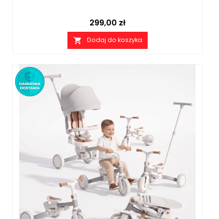
Cena
299,00 zł
Dodaj do koszyka
