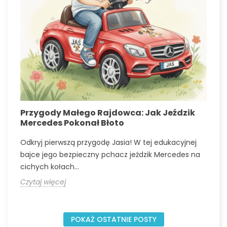
Przygody Małego Rajdowca: Jak Jeździk
N
Mercedes Pokonał Błoto
p
Odkryj pierwszą przygodę Jasia! W tej edukacyjnej
O
bajce jego bezpieczny pchacz jeździk Mercedes na
d
cichych kołach...
k
Czytaj więcej
C
POKAŻ OSTATNIE POSTY