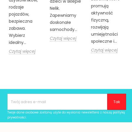
użytkowników,
dzieci w sklepie
promują
rodzaje
Nelik.
aktywność
pojazdów,
Zapewniamy
fizyczną,
bezpieczna
doskonałe
rozwijają
zabawa.
samochody...
umiejętności
Wybierz
Czytaj więcej
społeczne i...
idealny...
Czytaj więcej
Czytaj więcej
Twoje dane osobowe zostaną użyte do wysłania newslettera z naszą
polityką
prywatności
.