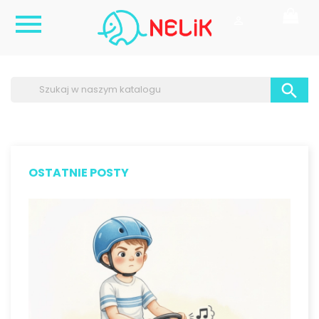



OSTATNIE POSTY