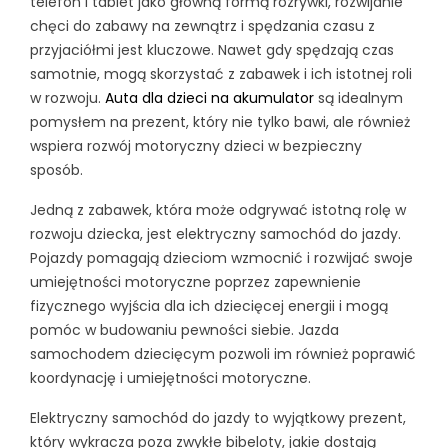
telefon i tablet jako główną formą rozrywki, rozwijanie
chęci do zabawy na zewnątrz i spędzania czasu z
przyjaciółmi jest kluczowe. Nawet gdy spędzają czas
samotnie, mogą skorzystać z zabawek i ich istotnej roli
w rozwoju.
Auta dla dzieci na akumulator
są idealnym
pomysłem na prezent, który nie tylko bawi, ale również
wspiera rozwój motoryczny dzieci w bezpieczny
sposób.
Jedną z zabawek, która może odgrywać istotną rolę w
rozwoju dziecka, jest elektryczny samochód do jazdy.
Pojazdy pomagają dzieciom wzmocnić i rozwijać swoje
umiejętności motoryczne poprzez zapewnienie
fizycznego wyjścia dla ich dziecięcej energii i mogą
pomóc w budowaniu pewności siebie. Jazda
samochodem dziecięcym pozwoli im również poprawić
koordynację i umiejętności motoryczne.
Elektryczny samochód do jazdy to wyjątkowy prezent,
który wykracza poza zwykłe bibeloty, jakie dostają