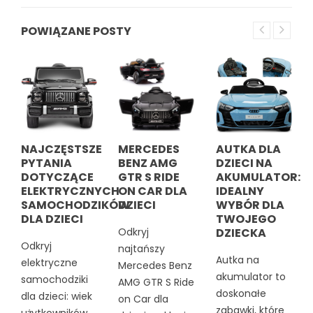
POWIĄZANE POSTY
NAJCZĘSTSZE
MERCEDES
AUTKA DLA
PYTANIA
BENZ AMG
DZIECI NA
DOTYCZĄCE
GTR S RIDE
AKUMULATOR:
ELEKTRYCZNYCH
ON CAR DLA
IDEALNY
SAMOCHODZIKÓW
DZIECI
WYBÓR DLA
DLA DZIECI
TWOJEGO
Odkryj
DZIECKA
Odkryj
najtańszy
Autka na
elektryczne
Mercedes Benz
akumulator to
samochodziki
AMG GTR S Ride
doskonałe
dla dzieci: wiek
on Car dla
zabawki, które