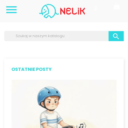



OSTATNIE POSTY