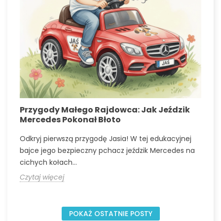
Przygody Małego Rajdowca: Jak Jeździk
N
Mercedes Pokonał Błoto
p
Odkryj pierwszą przygodę Jasia! W tej edukacyjnej
O
bajce jego bezpieczny pchacz jeździk Mercedes na
d
cichych kołach...
k
Czytaj więcej
C
POKAŻ OSTATNIE POSTY