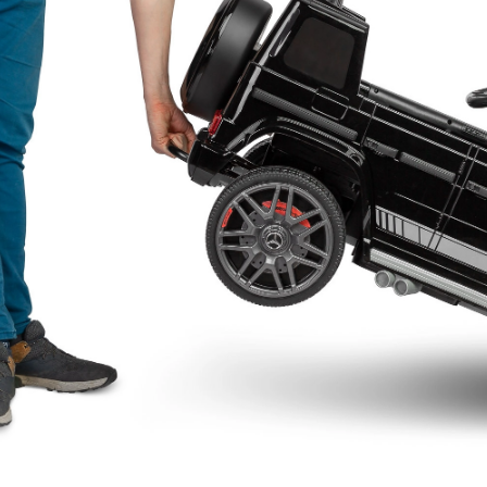
 gry i zabawy na
Autka dla dzieci na
Jak
owietrzu dla
akumulator: Idealny
na k
wybór dla Twojego
Por
dziecka
psze gry i zabawy
Wyja
Autka na akumulator to
powietrzu dla
wiel
doskonałe zabawki, które
e promują
dzie
promują aktywność fizyczną,
izyczną,
pewn
rozwijają umiejętności
...
Czyt
społeczne i...
j
Czytaj więcej