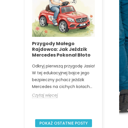
tania
Przygody Małego
Najlepsze
trycznych
Rajdowca: Jak Jeździk
świeżym p
 dla
Mercedes Pokonał Błoto
dzieci
Odkryj pierwszą przygodę Jasia!
Odkryj najle
W tej edukacyjnej bajce jego
na świeżym 
ieci: wiek
bezpieczny pchacz jeździk
dzieci, któr
aje
Mercedes na cichych kołach...
aktywność f
na zabawa.
kreatywność i
Czytaj więcej
Czytaj więce
POKAŻ OSTATNIE POSTY