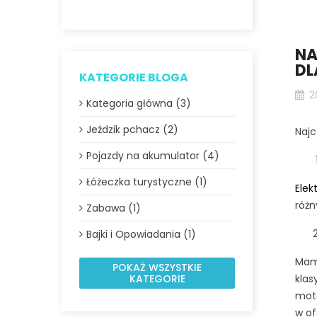
NA
DL
KATEGORIE BLOGA
2
Kategoria główna (3)
Jeździk pchacz (2)
Najc
Pojazdy na akumulator (4)
Łóżeczka turystyczne (1)
Elek
różn
Zabawa (1)
Bajki i Opowiadania (1)
Mamy
POKAŻ WSZYSTKIE
KATEGORIE
klas
moto
w of