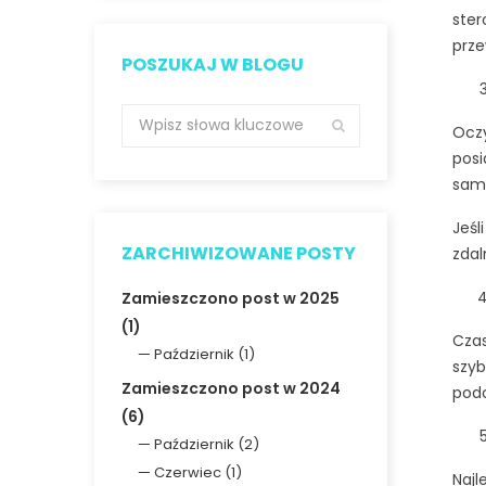
ster
prze
POSZUKAJ W BLOGU
Oczy
posi
sam
Jeśl
ZARCHIWIZOWANE POSTY
zdal
Zamieszczono post w 2025
(1)
Cza
Październik (1)
szyb
Zamieszczono post w 2024
podc
(6)
Październik (2)
Czerwiec (1)
Najl