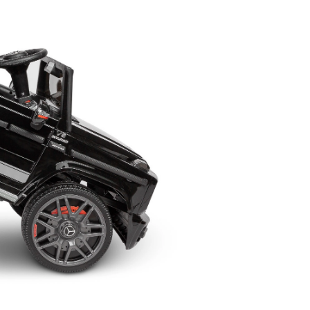
 przygotować dziecko
✨ Wygodne i praktyczne:
olonie lub obóz:
Najpopularniejsze
adnik dla rodziców
łóżeczka turystyczne dla
niemowląt i dzieci ✨
zd na kolonie czy obóz to
Podróżowanie z małym
ka przygoda dla każdego
dzieckiem może być
cka, ale może też budzić
wyzwaniem, ale odpowiednio
e obawy – zarówno u...
dobrany sprzęt może znacznie
aj więcej
ułatwić ten proces....
Czytaj więcej