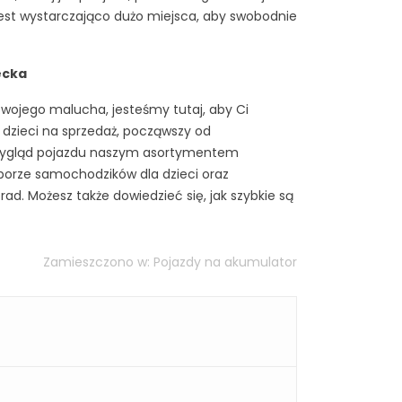
jest wystarczająco dużo miejsca, aby swobodnie
ecka
wojego malucha, jesteśmy tutaj, aby Ci
zieci na sprzedaż, począwszy od
 wygląd pojazdu naszym asortymentem
borze samochodzików dla dzieci oraz
rad. Możesz także dowiedzieć się, jak szybkie są
Zamieszczono w:
Pojazdy na akumulator