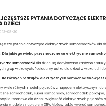
JCZĘSTSZE PYTANIA DOTYCZĄCE ELEK
A DZIECI
023-08-30
zęstsze pytania dotyczące elektrycznych samochodzików dla dz
Dla jakiego wieku przeznaczone są elektryczne samochodz
tryczne samochodziki
dla dzieci są dedykowane zarówno starszy
ych grup wiekowych. Posiadamy autka dla dzieci w wieku od 1 do 1
Ile różnych rodzajów elektrycznych samochodzików jest
 wiele różnych modeli pojazdów z napędem elektrycznym do wy
yczne samochodziki, super samochody, samochodziki policyjne, e
cykle terenowe dla dzieci. Większość elektrycznych pojazdów m
ercie modele z napięciem 36V. Możesz także wybrać samochodzik