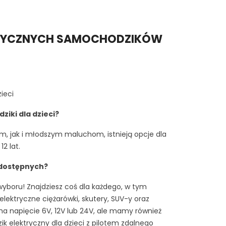
TRYCZNYCH SAMOCHODZIKÓW
ieci
iki dla dzieci?
m, jak i młodszym maluchom, istnieją opcje dla
2 lat.
 dostępnych?
boru! Znajdziesz coś dla każdego, w tym
lektryczne ciężarówki, skutery, SUV-y oraz
a napięcie 6V, 12V lub 24V, ale mamy również
 elektryczny dla dzieci z pilotem zdalnego