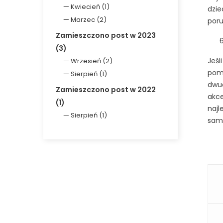
Kwiecień (1)
dzie
Marzec (2)
poru
Zamieszczono post w 2023
(3)
Jeśl
Wrzesień (2)
pomó
Sierpień (1)
dwuo
Zamieszczono post w 2022
akce
(1)
najl
Sierpień (1)
samo