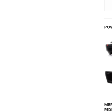
PO
MER
RID