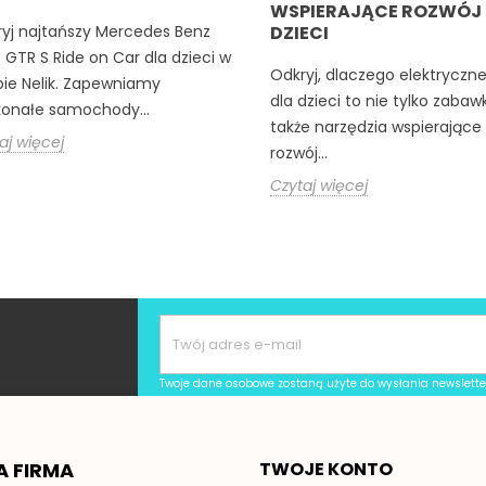
WSPIERAJĄCE ROZWÓJ
yj najtańszy Mercedes Benz
DZIECI
GTR S Ride on Car dla dzieci w
Odkryj, dlaczego elektryczn
pie Nelik. Zapewniamy
dla dzieci to nie tylko zabawk
onałe samochody...
także narzędzia wspierające 
aj więcej
rozwój...
Czytaj więcej
Twoje dane osobowe zostaną użyte do wysłania newslett
A FIRMA
TWOJE KONTO