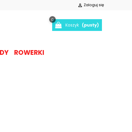
Zaloguj się

0
Koszyk
(pusty)
DY
ROWERKI