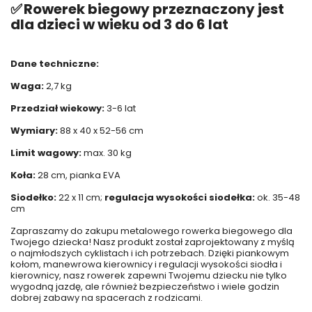
✅
Rowerek biegowy przeznaczony jest
dla dzieci w wieku od 3 do 6 lat
Dane techniczne:
Waga:
2,7 kg
Przedział wiekowy:
3-6 lat
Wymiary:
88 x 40 x 52-56 cm
Limit wagowy:
max. 30 kg
Koła:
28 cm, pianka EVA
Siodełko:
22 x 11 cm;
regulacja wysokości siodełka:
ok. 35-48
cm
Zapraszamy do zakupu metalowego rowerka biegowego dla
Twojego dziecka! Nasz produkt został zaprojektowany z myślą
o najmłodszych cyklistach i ich potrzebach. Dzięki piankowym
kołom, manewrowa kierownicy i regulacji wysokości siodła i
kierownicy, nasz rowerek zapewni Twojemu dziecku nie tylko
wygodną jazdę, ale również bezpieczeństwo i wiele godzin
dobrej zabawy na spacerach z rodzicami.