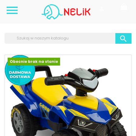



Obecnie brak na stanie