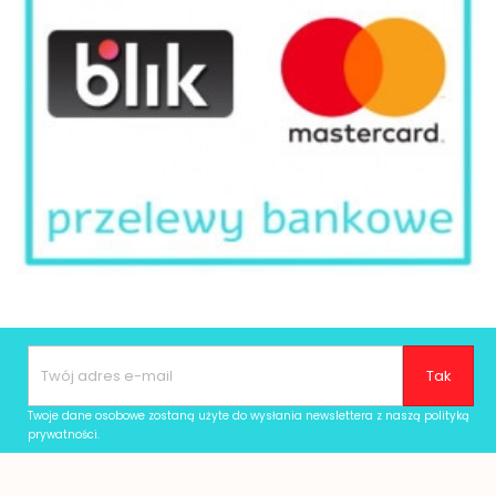
Twoje dane osobowe zostaną użyte do wysłania newslettera z naszą
polityką
prywatności
.