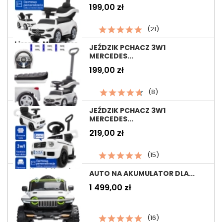
Cena
199,00 zł
(21)
JEŹDZIK PCHACZ 3W1
MERCEDES...
Cena
199,00 zł
(8)
JEŹDZIK PCHACZ 3W1
MERCEDES...
Cena
219,00 zł
(15)
AUTO NA AKUMULATOR DLA...
Cena
1 499,00 zł
(16)