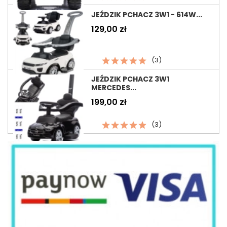
JEŹDZIK PCHACZ 3W1 - 614W...
Cena
129,00 zł
(3)
JEŹDZIK PCHACZ 3W1
MERCEDES...
Cena
199,00 zł
(3)