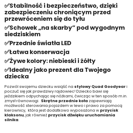
✅
Stabilność i bezpieczeństwo, dzięki
zabezpieczeniu chroniącym przed
przewróceniem się do tyłu
✅
Schowek „na skarby” pod wygodnym
siedziskiem
✅Przednie światła LED
✅
Łatwa konserwacja
✅
Żywe kolory: niebieski i żółty
✅
Idealny jako prezent dla Twojego
dziecka
Pozwól swojemu dziecku wsiąść na
stylowy Quad Goodyear
i
poczuć się jak prawdziwy rajdowiec! Dziecko bawi się
jeździkiem odpychając się nóżkami, ćwicząc w ten sposób m.in.
zmysł równowagi.
Skrętne przednie koła
zapewniają
możliwość sterowania pojazdem w lewo i prawo za pomocą
kierownicy,
która jest dodatkowo wyposażona w
przycisk
klaksonu
, jak również
przycisk dźwięku uruchamiania
silnika
.