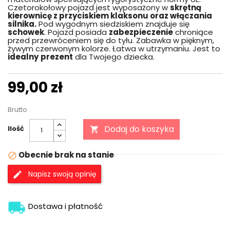
Czetorokołowy pojazd jest wyposażony w
skrętną
kierownicę z przyciskiem klaksonu oraz włączania
silnika.
Pod wygodnym siedziskiem znajduje się
schowek
. Pojazd posiada
zabezpieczenie
chroniące
przed przewróceniem się do tyłu. Zabawka w pięknym,
żywym czerwonym kolorze. Łatwa w utrzymaniu. Jest to
idealny
prezent
dla Twojego dziecka.
99,00 zł
Brutto
Dodaj do koszyka
Ilość

Obecnie brak na stanie

Napisz swoją opinię
Dostawa i płatność