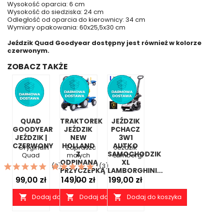
Wysokość oparcia: 6 cm
Wysokość do siedziska: 24 cm
Odległość od oparcia do kierownicy: 34 cm
Wymiary opakowania: 60x25,5x30 cm
Jeździk Quad Goodyear dostępny jest również w kolorze
czerwonym.
ZOBACZ TAKŻE
QUAD
TRAKTOREK
JEŹDZIK
GOODYEAR
JEŹDZIK
PCHACZ
JEŹDZIK |
NEW
3W1
CZERWONY
HOLLAND
AUTKO
Oryginalny
Zapraszamy
Jeździk
Z
SAMOCHODZIK
Quad
małych
Lamborghini
ODPINANĄ
XL
jeździk
farmerów
łączy w
(3)
(3)
PRZYCZEPKĄ
LAMBORGHINI...
na
do
sobie
Cena
licencji
Cena
niekończącej
|...
Cena
ikoniczny...
99,00 zł
149,00 zł
199,00 zł
Goodyear
się...
to...
Dodaj do koszyka
Dodaj do koszyka
Dodaj do koszyka


