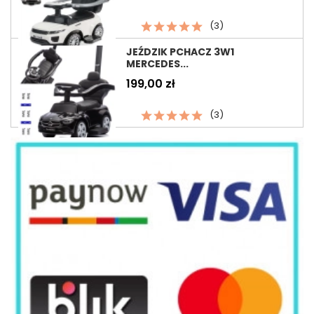
(3)
JEŹDZIK PCHACZ 3W1
MERCEDES...
Cena
199,00 zł
(3)