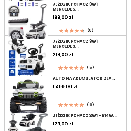
JEŹDZIK PCHACZ 3W1
MERCEDES...
Cena
199,00 zł
(8)
JEŹDZIK PCHACZ 3W1
MERCEDES...
Cena
219,00 zł
(15)
AUTO NA AKUMULATOR DLA...
Cena
1 499,00 zł
(16)
JEŹDZIK PCHACZ 3W1 - 614W...
Cena
129,00 zł