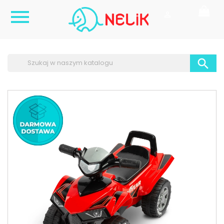


