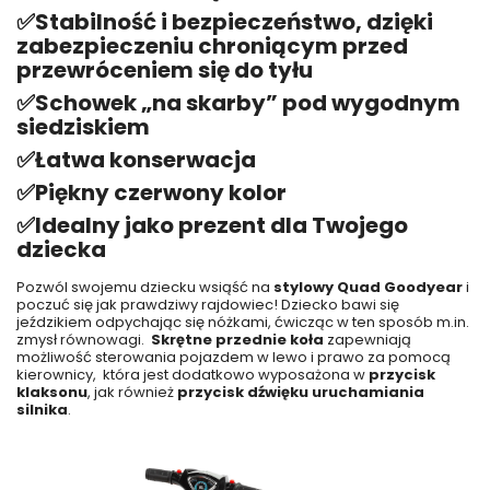
✅
Stabilność i bezpieczeństwo, dzięki
zabezpieczeniu chroniącym przed
przewróceniem się do tyłu
✅
Schowek „na skarby” pod wygodnym
siedziskiem
✅
Łatwa konserwacja
✅
Piękny czerwony kolor
✅
Idealny jako prezent dla Twojego
dziecka
Pozwól swojemu dziecku wsiąść na
stylowy Quad Goodyear
i
poczuć się jak prawdziwy rajdowiec! Dziecko bawi się
jeździkiem odpychając się nóżkami, ćwicząc w ten sposób m.in.
zmysł równowagi.
Skrętne przednie koła
zapewniają
możliwość sterowania pojazdem w lewo i prawo za pomocą
kierownicy,
która jest dodatkowo wyposażona w
przycisk
klaksonu
, jak również
przycisk dźwięku uruchamiania
silnika
.