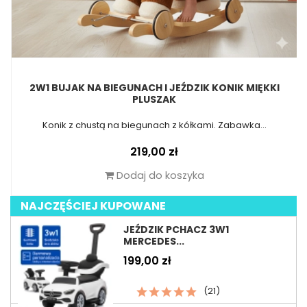
2W1 BUJAK NA BIEGUNACH I JEŹDZIK KONIK MIĘKKI
PLUSZAK
Konik z chustą na biegunach z kółkami. Zabawka...
Cena
219,00 zł
Dodaj do koszyka
NAJCZĘŚCIEJ KUPOWANE
JEŹDZIK PCHACZ 3W1
MERCEDES...
Cena
199,00 zł
(21)